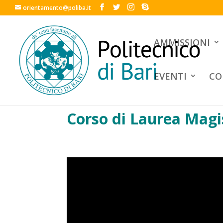
orientamento@poliba.it
AMMISSIONI
EVENTI
CO
Corso di Laurea Magis