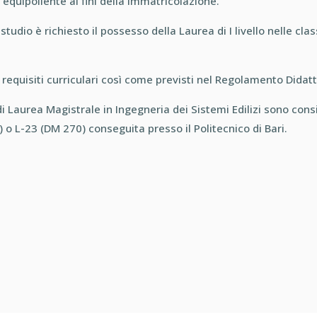
 equipollente ai fini della immatricolazione.
studio è richiesto il possesso della Laurea di I livello nelle cl
 requisiti curriculari così come previsti nel Regolamento Didatt
o di Laurea Magistrale in Ingegneria dei Sistemi Edilizi sono co
9) o L-23 (DM 270) conseguita presso il Politecnico di Bari.