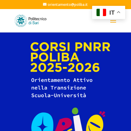
orientamento@poliba.it
IT
Nam dapibus nisl vitae elit fringilla
rutrum. Aenean sollicitudin, erat a
elementum rutrum.