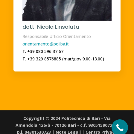
dott. Nicola Linsalata
Responsabile Ufficio Orientamento
orientamento@poliba.it
T. +39 080 596 37 67
T. +39 329 8576885 (mar/giov 9.00-13.00)
Copyright © 2024 Politecnico di Bari - Via
Amendola 126/b - 70126 Bari - c.f. 93051590722 |
p.i. 04301530723 |
Note Legali
|
Centro Privacy