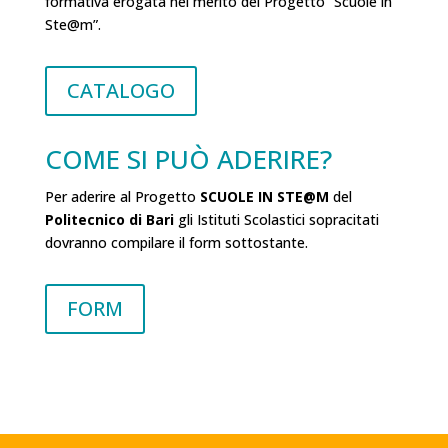
formativa erogata nel merito del Progetto “Scuole in
Ste@m”.
CATALOGO
COME SI PU
Ò
ADERIRE?
Per aderire al Progetto
SCUOLE IN STE@M
del
Politecnico di Bari
gli Istituti Scolastici sopracitati
dovranno compilare il form sottostante.
FORM