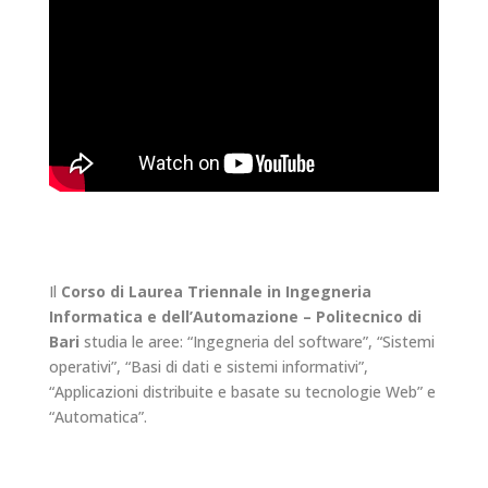
Il
Corso di Laurea Triennale
in
Ingegneria
Informatica e dell’Automazione – Politecnico di
Bari
studia le aree: “
Ingegneria del software”, “Sistemi
operativi”, “Basi di dati e sistemi informativi”,
“Applicazioni distribuite e basate su tecnologie Web” e
“Automatica”
.